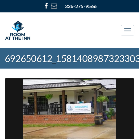
336-275-9566
Togg
navig
692650612_158140898732330